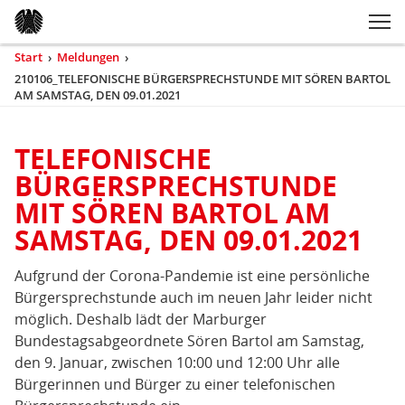
Zum Inhaltsbereich der Seite
Zum Fußbereich der Seite
Kopfbereich
Sprungmarken-
Hauptnavigation
M
Navigation
ei
Start
›
Meldungen
›
Sie
210106_TELEFONISCHE BÜRGERSPRECHSTUNDE MIT SÖREN BARTOL
sind
AM SAMSTAG, DEN 09.01.2021
(aktuell)
hier
Inhaltsbereich
TELEFONISCHE
210106_TELEFONISCHE
BÜRGERSPRECHSTUNDE
BÜRGERSPRECHSTUNDE
MIT SÖREN BARTOL AM
MIT
SAMSTAG, DEN 09.01.2021
SÖREN
BARTOL
Aufgrund der Corona-Pandemie ist eine persönliche
AM
Bürgersprechstunde auch im neuen Jahr leider nicht
SAMSTAG,
möglich. Deshalb lädt der Marburger
DEN
Bundestagsabgeordnete Sören Bartol am Samstag,
09.01.2021
den 9. Januar, zwischen 10:00 und 12:00 Uhr alle
Bürgerinnen und Bürger zu einer telefonischen