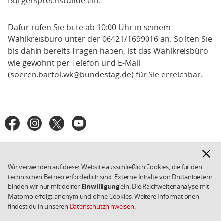
Bürgersprechstunde ein.
Dafür rufen Sie bitte ab 10:00 Uhr in seinem
Wahlkreisbüro unter der 06421/1699016 an. Sollten Sie
bis dahin bereits Fragen haben, ist das Wahlkreisbüro
wie gewohnt per Telefon und E-Mail
(soeren.bartol.wk@bundestag.de) für Sie erreichbar.
Fußbereich
Facebook
Instagram
X
YouTube
SPD
in
den
Kontakt
Datenschutz
Hinwe
Weiterführende
sozialen
ausbl
Links/Kleingedrucktes
Impressum
SPD.de
Wir verwenden auf dieser Website ausschließlich Cookies, die für den
Netzwerken
Cookies
Copyright 2026 SPD
technischen Betrieb erforderlich sind. Externe Inhalte von Drittanbietern
binden wir nur mit deiner
Einwilligung
ein. Die Reichweitenanalyse mit
Matomo erfolgt anonym und ohne Cookies. Weitere Informationen
findest du in unseren
Datenschutzhinweisen
.