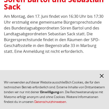
von
Sack
Sören
Bartol
Am Montag, den 17. Juni findet von 16:30 Uhr bis 17:30
und
Uhr erstmalig eine gemeinsame Bürgersprechstunde
Sebastian
des Bundestagsabgeordneten Sören Bartol und des
Sack
Landtagsabgeordneten Sebastian Sack statt. Die
Bürgersprechstunde findet in den Räumen der SPD-
Geschäftsstelle in den Biegenstraße 33 in Marburg
statt. Eine Anmeldung ist nicht erforderlich.
Fußbereich
Hinwe
Facebook
Instagram
X
YouTube
SPD
ausbl
in
Wir verwenden auf dieser Website ausschließlich Cookies, die für den
den
technischen Betrieb erforderlich sind. Externe Inhalte von Drittanbietern
Kontakt
Datenschutz
Weiterführende
sozialen
binden wir nur mit deiner
Einwilligung
ein. Die Reichweitenanalyse mit
Links/Kleingedrucktes
Impressum
SPD.de
Matomo erfolgt anonym und ohne Cookies. Weitere Informationen
Netzwerken
Cookies
Copyright 2026 SPD
findest du in unseren
Datenschutzhinweisen
.