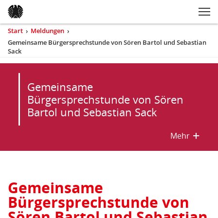
Zum Inhaltsbereich der Seite
Zum Fußbereich der Seite
Kopfbereich
Sprungmarken-
Hauptnavigation
M
Navigation
ei
Start
›
Meldungen
›
Sie
Gemeinsame Bürgersprechstunde von Sören Bartol und Sebastian
sind
Sack
(aktuell)
hier
Inhaltsbereich
Gemeinsame
Bürgersprechstunde von Sören
Bartol und Sebastian Sack
Mehr
mehr/w
Gemeinsame
Gemeinsame
Bürgersprechstunde von
Bürgersprechstunde
Sören Bartol und Sebastian