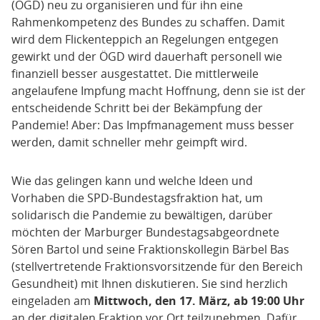
SÖREN
(ÖGD) neu zu organisieren und für ihn eine
BARTOL,
Rahmenkompetenz des Bundes zu schaffen. Damit
MDB
wird dem Flickenteppich an Regelungen entgegen
UND
gewirkt und der ÖGD wird dauerhaft personell wie
BÄRBEL
finanziell besser ausgestattet. Die mittlerweile
angelaufene Impfung macht Hoffnung, denn sie ist der
BAS,
entscheidende Schritt bei der Bekämpfung der
MDB
Pandemie! Aber: Das Impfmanagement muss besser
werden, damit schneller mehr geimpft wird.
Wie das gelingen kann und welche Ideen und
Vorhaben die SPD-Bundestagsfraktion hat, um
solidarisch die Pandemie zu bewältigen, darüber
möchten der Marburger Bundestagsabgeordnete
Sören Bartol und seine Fraktionskollegin Bärbel Bas
(stellvertretende Fraktionsvorsitzende für den Bereich
Gesundheit) mit Ihnen diskutieren. Sie sind herzlich
eingeladen am
Mittwoch, den 17. März, ab 19:00 Uhr
an der digitalen Fraktion vor Ort teilzunehmen. Dafür