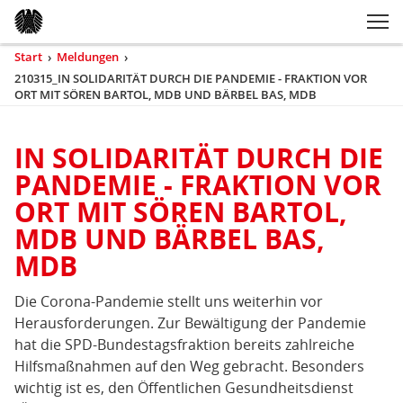
Zum Inhaltsbereich der Seite
Zum Fußbereich der Seite
Kopfbereich
Sprungmarken-
Hauptnavigation
M
Navigation
ei
Start
›
Meldungen
›
Sie
210315_IN SOLIDARITÄT DURCH DIE PANDEMIE - FRAKTION VOR
sind
ORT MIT SÖREN BARTOL, MDB UND BÄRBEL BAS, MDB
(aktuell)
hier
Inhaltsbereich
IN SOLIDARITÄT DURCH DIE
210315_IN
PANDEMIE - FRAKTION VOR
SOLIDARITÄT
ORT MIT SÖREN BARTOL,
DURCH
MDB UND BÄRBEL BAS,
DIE
MDB
PANDEMIE
-
Die Corona-Pandemie stellt uns weiterhin vor
FRAKTION
Herausforderungen. Zur Bewältigung der Pandemie
VOR
hat die SPD-Bundestagsfraktion bereits zahlreiche
ORT
Hilfsmaßnahmen auf den Weg gebracht. Besonders
MIT
wichtig ist es, den Öffentlichen Gesundheitsdienst