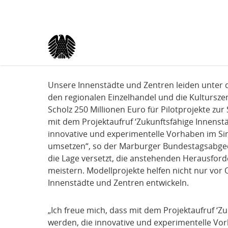
Kopfbereich
Sprungmarken-
Start
›
Meldungen
›
210729_Innenstädte
(aktuell)
Navigation
Sie
sind
Hauptnavigation
hier
Unsere Innenstädte und Zentren leiden unter 
Inhaltsbereich
210729_Innenstädte
den regionalen Einzelhandel und die Kultursze
Scholz 250 Millionen Euro für Pilotprojekte zur
mit dem Projektaufruf ‘Zukunftsfähige Innenstä
innovative und experimentelle Vorhaben im Sin
umsetzen“, so der Marburger Bundestagsabge
die Lage versetzt, die anstehenden Herausford
meistern. Modellprojekte helfen nicht nur vor 
Innenstädte und Zentren entwickeln.
„Ich freue mich, dass mit dem Projektaufruf ‘Z
werden, die innovative und experimentelle Vor