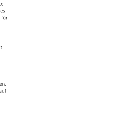
te
des
 für
et
en,
auf