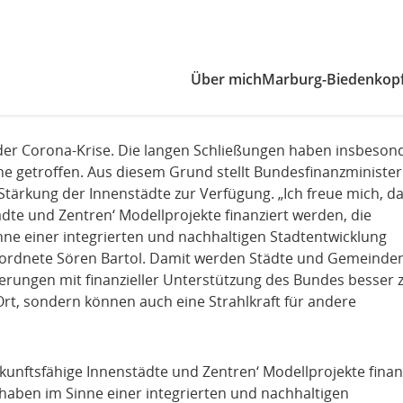
Zum Inhaltsbereich der Seite
Zum Fußbereich der Seite
Über mich
Marburg-Biedenkop
der Corona-Krise. Die langen Schließungen haben insbeson
ne getroffen. Aus diesem Grund stellt Bundesfinanzminister
 Stärkung der Innenstädte zur Verfügung. „Ich freue mich, d
dte und Zentren‘ Modellprojekte finanziert werden, die
ne einer integrierten und nachhaltigen Stadtentwicklung
ordnete Sören Bartol. Damit werden Städte und Gemeinden
erungen mit finanzieller Unterstützung des Bundes besser 
Ort, sondern können auch eine Strahlkraft für andere
ukunftsfähige Innenstädte und Zentren‘ Modellprojekte finan
haben im Sinne einer integrierten und nachhaltigen